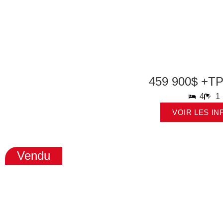
459 900$ +T
4
1
VOIR LES IN
Vendu