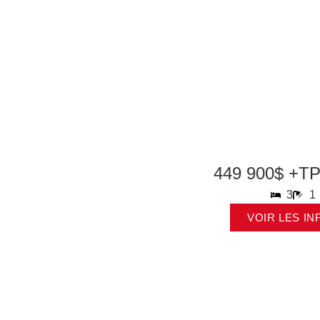
449 900$ +T
3
1
VOIR LES IN