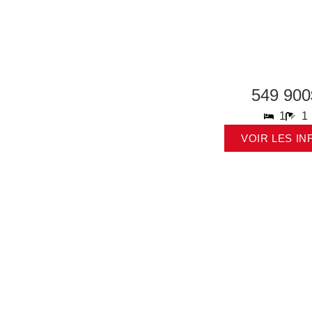
549 900
1
1
VOIR LES IN