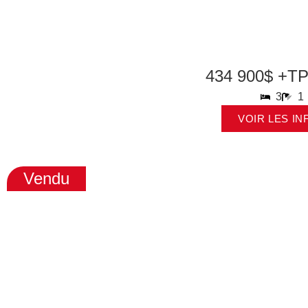
434 900$ +T
3
1
VOIR LES IN
Vendu