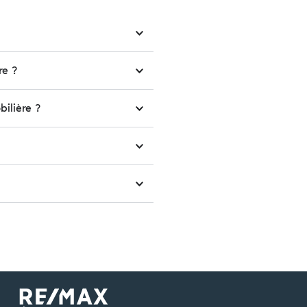
re ?
bilière ?